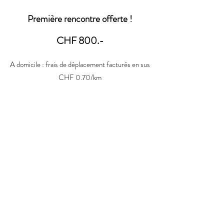
Première rencontre offerte !
CHF 800.-
A domicile : frais de déplacement facturés en sus
CHF 0.70/km
Un petit mot sur les tarifs de
l'accompagnement périnatal
Un tel accompagnement
représente plus d'une quinzaine
d'heures de rendez-vous, une
disponibilité par téléphone/mail,
éventuellement une période