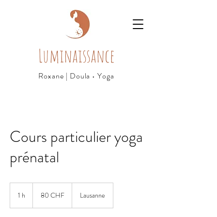
Luminaissance
Roxane | Doula • Yoga
Cours particulier yoga
prénatal
80
francs
1 h
1
80 CHF
Lausanne
suisses