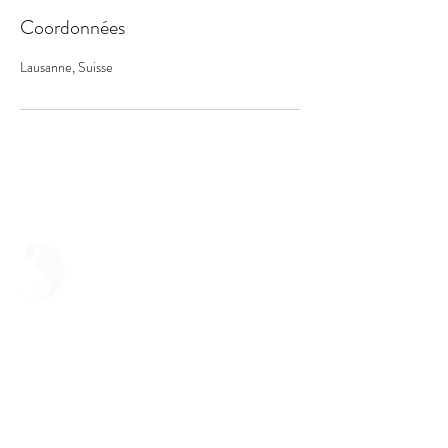
Coordonnées
Lausanne, Suisse
Roxane Gras
Lausanne et environs (Suisse) +
International (en ligne)
Je parle français & I speak English too!
+41.77.915.77.64
contact@roxane-luminaissance.com